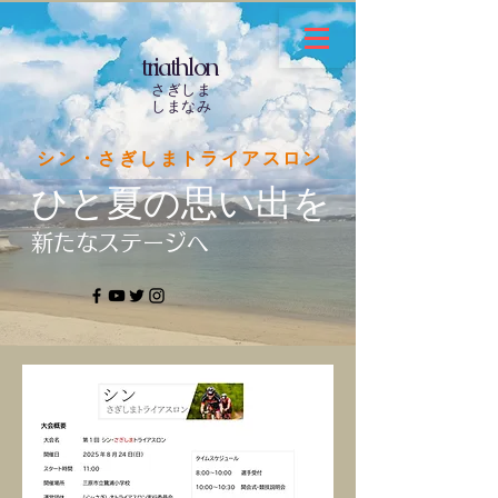
​triathlon
さぎしま
しまなみ
シン・さぎしまトライアスロン
​ひと夏の思い出を
​新たなステージへ